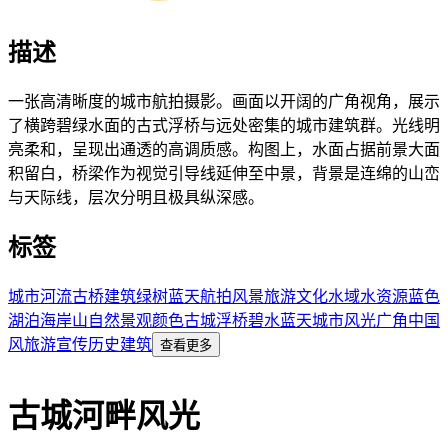
描述
一张高清晰度的城市航拍摄影。画面以开阔的广角视角，展示
了横跨碧绿水面的古式浮桥与远处密集的城市建筑群。光线明
亮柔和，呈现出通透的高调质感。构图上，水面占据前景大面
积留白，桥梁作为视觉引导线延伸至中景，背景是连绵的山峦
与天际线，层次分明且极具纵深感。
标签
城市
河流
古桥
建筑
绿树
蓝天
航拍
风景
旅游
文化
水域
水资源
蓝色
湖泊
海岸
山
自然景观
颜色
古城
浮桥
碧水蓝天
城市风光
广角
中国
风
旅游宣传
历史建筑
查看更多
古城河畔风光