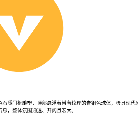
色石质门框雕塑，顶部悬浮着带有纹理的青铜色球体，极具现代
气息，整体氛围通透、开阔且宏大。