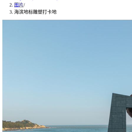
图片
/
海滨地标雕塑打卡地