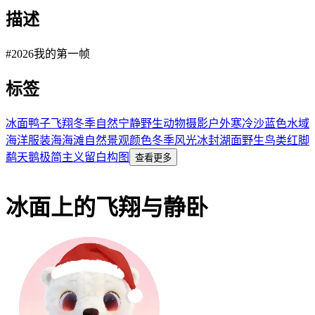
描述
#2026我的第一帧
标签
冰面
鸭子
飞翔
冬季
自然
宁静
野生动物
摄影
户外
寒冷
沙
蓝色
水域
海洋
服装
海
海滩
自然景观
颜色
冬季风光
冰封湖面
野生鸟类
红脚
鹬
天鹅
极简主义
留白构图
查看更多
冰面上的飞翔与静卧