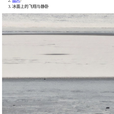
图片
/
冰面上的飞翔与静卧