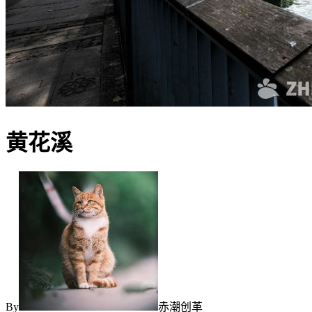
黄花溪
By
赤潮创革