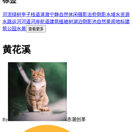
标签
河流
绿树
亭子
栈道
清澈
宁静
自然
休闲
摄影
治愈
倒影
水域
水资源
水路
运河
河道
河岸
航道
建筑
植被
树
湖泊
倒影池
自然景观
地标建
筑
公园水景
查看更多
黄花溪
By
赤潮创革