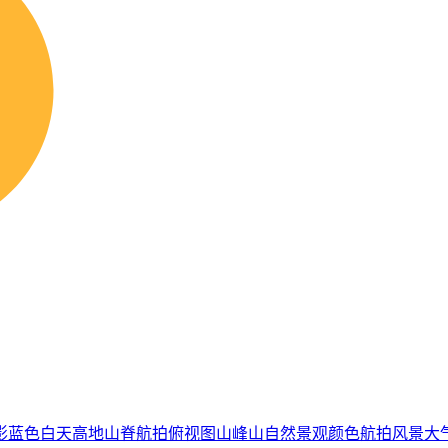
影
蓝色
白天
高地
山脊
航拍
俯视图
山峰
山
自然景观
颜色
航拍风景
大