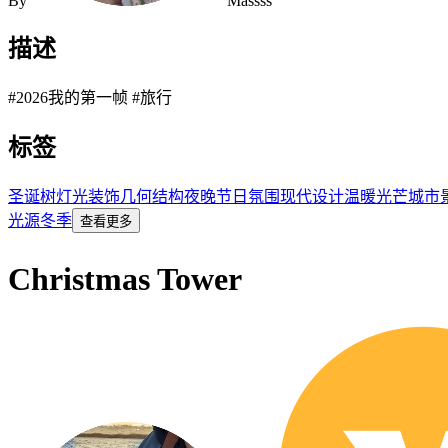
By
Massss
描述
#2026我的第一帧 #旅行
标签
圣诞树
灯光装饰
几何结构
夜晚
节日氛围
现代设计
温暖光芒
城市
光源
冬季
查看更多
Christmas Tower