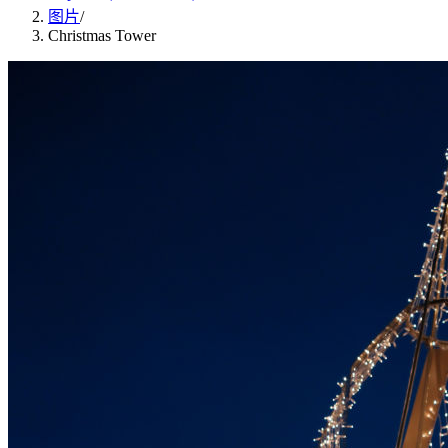
图片
/
Christmas Tower