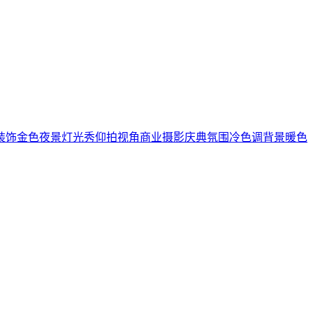
装饰
金色
夜景
灯光秀
仰拍视角
商业摄影
庆典氛围
冷色调背景
暖色