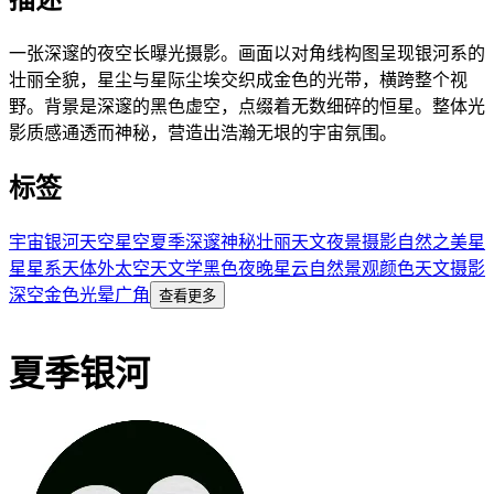
描述
一张深邃的夜空长曝光摄影。画面以对角线构图呈现银河系的
壮丽全貌，星尘与星际尘埃交织成金色的光带，横跨整个视
野。背景是深邃的黑色虚空，点缀着无数细碎的恒星。整体光
影质感通透而神秘，营造出浩瀚无垠的宇宙氛围。
标签
宇宙
银河
天空
星空
夏季
深邃
神秘
壮丽
天文
夜景
摄影
自然之美
星
星
星系
天体
外太空
天文学
黑色
夜晚
星云
自然景观
颜色
天文摄影
深空
金色光晕
广角
查看更多
夏季银河