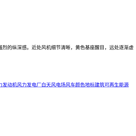
强烈的纵深感。近处风机细节清晰，黄色基座醒目，远处逐渐虚
力发动机
风力发电厂
白天
风电场
风车
颜色
地标建筑
可再生能源