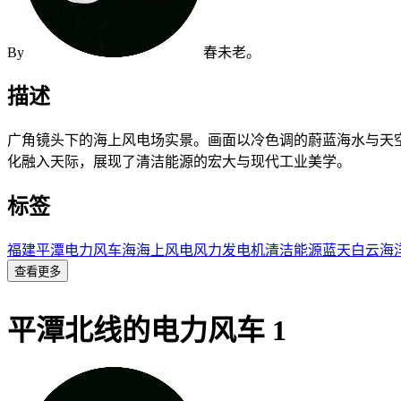
By
春未老。
描述
广角镜头下的海上风电场实景。画面以冷色调的蔚蓝海水与天
化融入天际，展现了清洁能源的宏大与现代工业美学。
标签
福建
平潭
电力风车
海
海上风电
风力发电机
清洁能源
蓝天白云
海
查看更多
平潭北线的电力风车 1