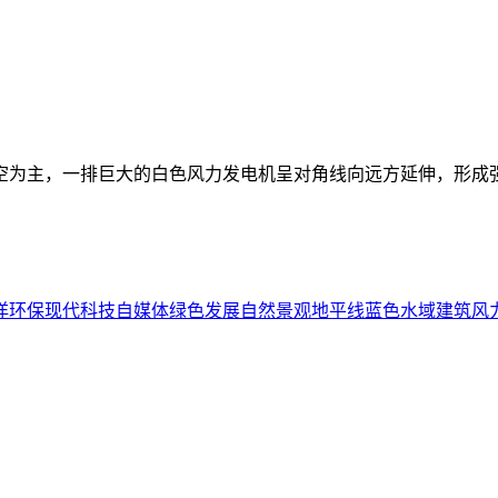
空为主，一排巨大的白色风力发电机呈对角线向远方延伸，形成
洋
环保
现代科技
自媒体
绿色发展
自然景观
地平线
蓝色
水域
建筑
风