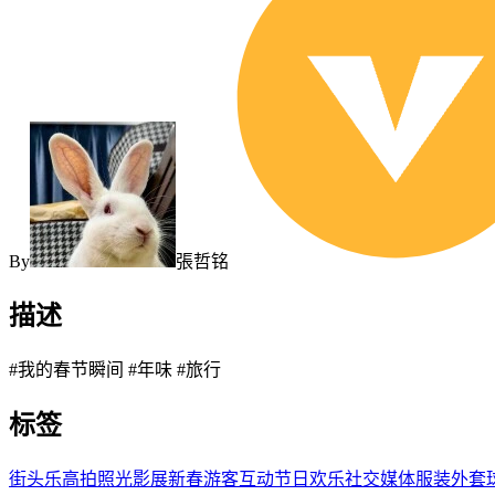
By
張哲铭
描述
#我的春节瞬间 #年味 #旅行
标签
街头
乐高
拍照
光影展
新春
游客
互动
节日
欢乐
社交媒体
服装
外套