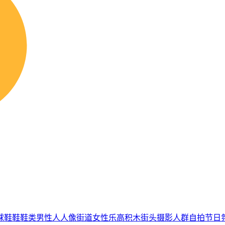
球鞋
鞋
鞋类
男性
人
人像
街道
女性
乐高积木
街头摄影
人群
自拍
节日