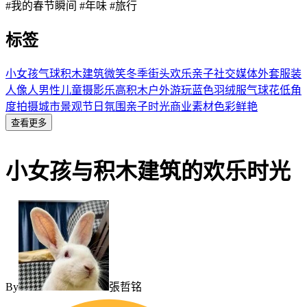
#我的春节瞬间 #年味 #旅行
标签
小女孩
气球
积木
建筑
微笑
冬季
街头
欢乐
亲子
社交媒体
外套
服装
人像
人
男性
儿童摄影
乐高积木
户外游玩
蓝色羽绒服
气球花
低角
度拍摄
城市景观
节日氛围
亲子时光
商业素材
色彩鲜艳
查看更多
小女孩与积木建筑的欢乐时光
By
張哲铭