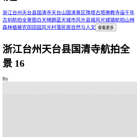
浙江
台州
天台县
国清寺
天台山
国清景区
隋塔
古塔
佛教寺庙
千年
古刹
航拍
全景图
白天
晴朗
蓝天
城市风光
县城风光
城镇航拍
山林
森林
植被
农田
田园风光
村落
民居
自然与人文
查看更多
浙江台州天台县国清寺航拍全
景 16
By