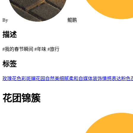
By
鲲鹏
描述
#我的春节瞬间 #年味 #旅行
标签
玫瑰花
色彩斑斓
花园
自然美
细腻
柔和
自媒体
装饰
情感表达
粉色
花团锦簇