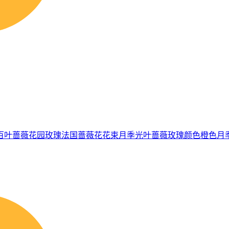
百叶蔷薇
花园玫瑰
法国蔷薇
花
花束月季
光叶蔷薇
玫瑰
颜色
橙色月