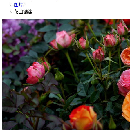
图片
/
花团锦簇