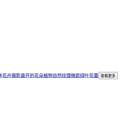
季
花卉摄影
盛开的花朵
植物
自然纹理
微距
绿叶
花蕾
查看更多