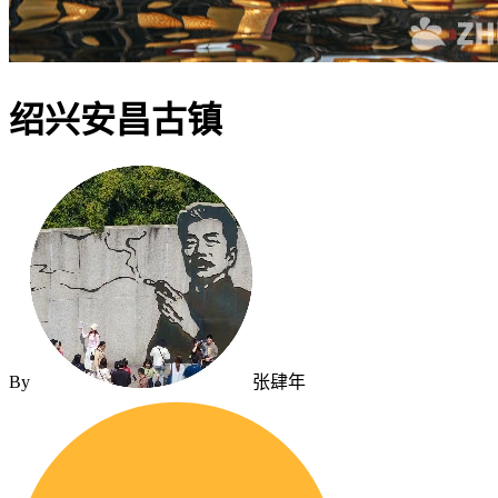
绍兴安昌古镇
By
张肆年