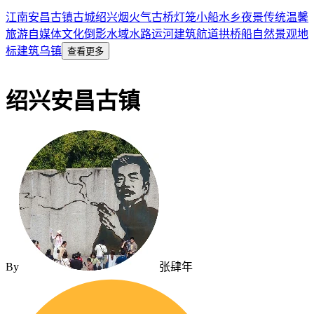
江南
安昌古镇
古城
绍兴
烟火气
古桥
灯笼
小船
水乡
夜景
传统
温馨
旅游
自媒体
文化
倒影
水域
水路
运河
建筑
航道
拱桥
船
自然景观
地
标建筑
乌镇
查看更多
绍兴安昌古镇
By
张肆年