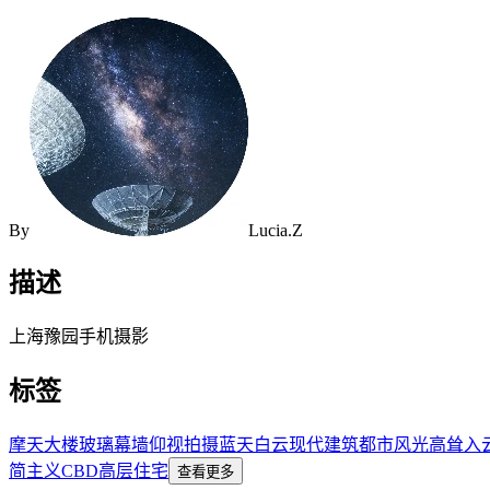
By
Lucia.Z
描述
上海豫园手机摄影
标签
摩天大楼
玻璃幕墙
仰视拍摄
蓝天白云
现代建筑
都市风光
高耸入
简主义
CBD
高层住宅
查看更多