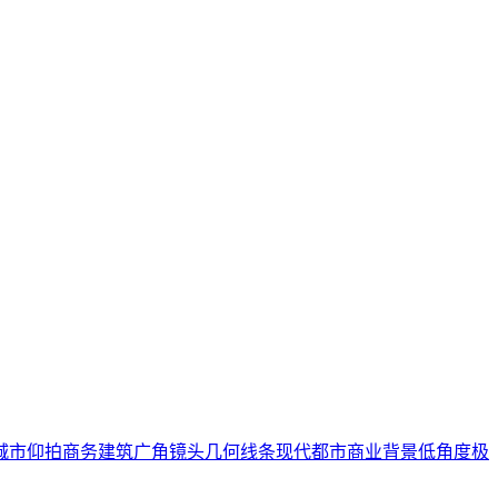
城市仰拍
商务建筑
广角镜头
几何线条
现代都市
商业背景
低角度
极