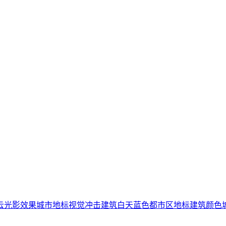
云
光影效果
城市地标
视觉冲击
建筑
白天
蓝色
都市区
地标建筑
颜色