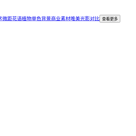
术微距
花语
植物
单色背景
商业素材
唯美
光影对比
查看更多