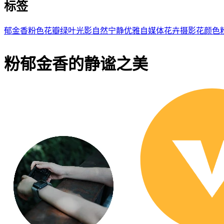
标签
郁金香
粉色
花瓣
绿叶
光影
自然
宁静
优雅
自媒体
花卉摄影
花
颜色
粉郁金香的静谧之美