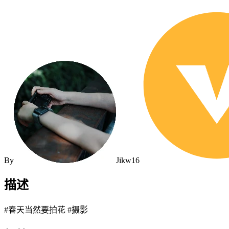
By
Jikw16
描述
#春天当然要拍花 #摄影