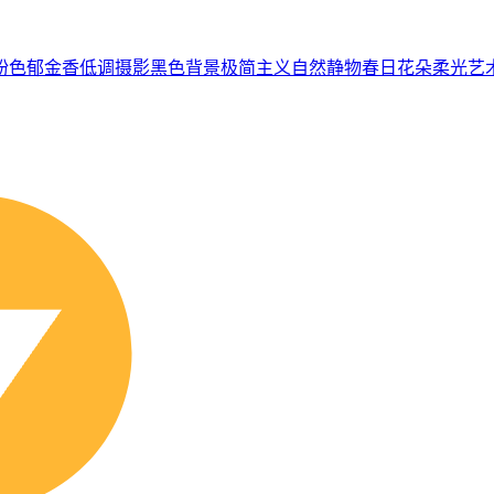
粉色郁金香
低调摄影
黑色背景
极简主义
自然静物
春日花朵
柔光
艺