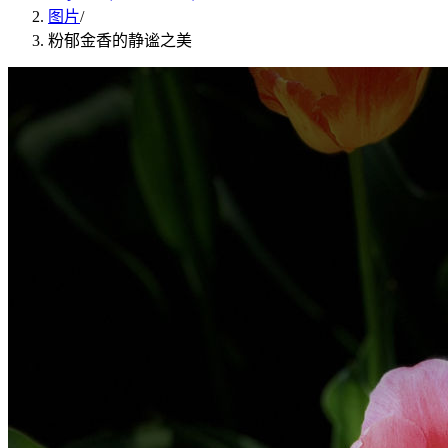
图片
/
粉郁金香的静谧之美