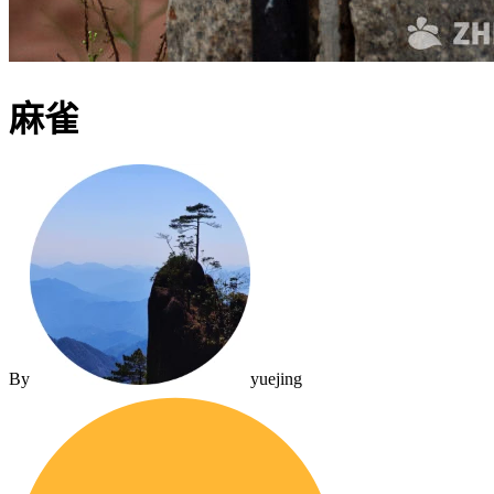
麻雀
By
yuejing