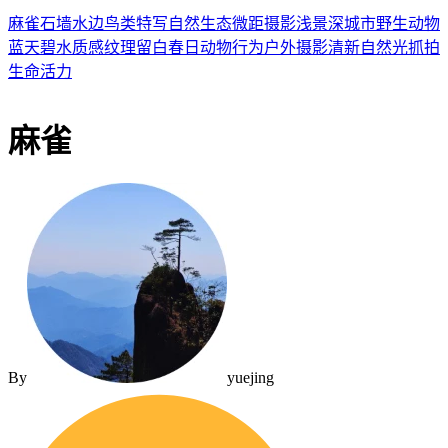
麻雀
石墙
水边
鸟类特写
自然生态
微距摄影
浅景深
城市野生动物
蓝天碧水
质感纹理
留白
春日
动物行为
户外摄影
清新
自然光
抓拍
生命活力
麻雀
By
yuejing