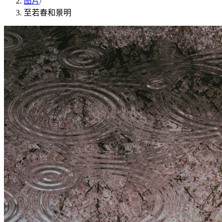
图片
/
至若春和景明