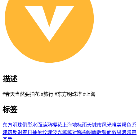
描述
#春天当然要拍花 #旅行 #东方明珠塔 #上海
标签
东方明珠
倒影
水面涟漪
樱花
上海地标
雨天
城市风光
唯美
粉色系
建筑反射
春日
抽象纹理
波光粼粼
对称构图
雨后
镜面效果
浪漫
高