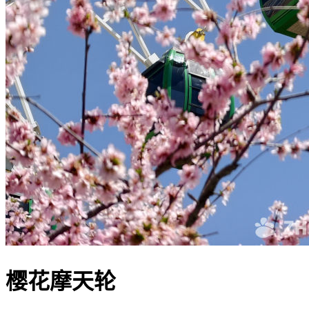
樱花摩天轮