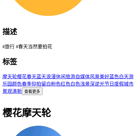
描述
#旅行 #春天当然要拍花
标签
摩天轮
樱花
春天
蓝天
浪漫
休闲
旅游
自媒体
风景
美好
蓝色
白天
游
乐园
颜色
春季
仰拍
留白
粉色
红色
白色
浅景深
逆光
节日
度假
城市
景观
清新
查看更多
樱花摩天轮