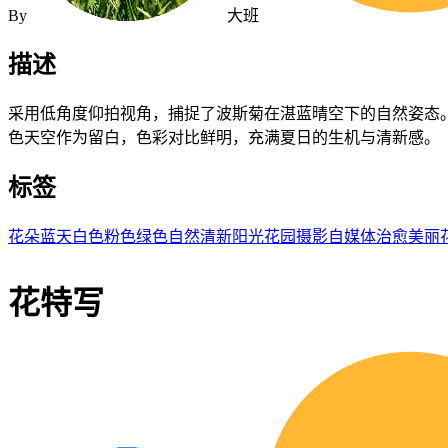
By
大班
描述
采用低角度仰拍视角，捕捉了波斯菊在湛蓝晴空下的自然姿态
色天空作为留白，色彩对比鲜明，充满夏日的生机与清新感。
标签
花朵
蓝天
白色
粉色
绿色
自然
清新
阳光
花园
摄影
自媒体
治愈
美丽
花特写