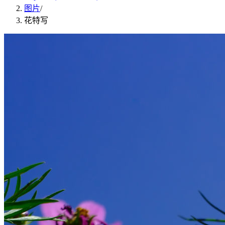
图片
/
花特写