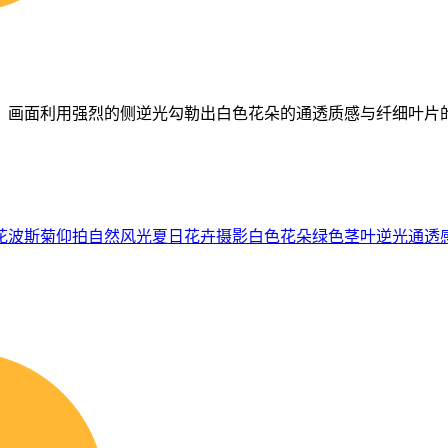
。画面利用强烈的侧逆光勾勒出白色花朵的通透质感与纤细叶片
花
波斯菊
仰拍
自然风光
夏日
花卉摄影
白色花朵
绿色茎叶
逆光
通透