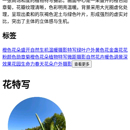
一张高饱和度的植物特写摄影。画面中心是一朵盛开的橙色勋
章菊，花瓣纹理清晰，色彩明亮温暖。背景采用大光圈虚化处
理，呈现出柔和的灰褐色泥土与绿色叶片，形成强烈的虚实对
比，突出了主体的立体感与生机。
标签
橙色
花朵
盛开
自然
生机
温暖
摄影
特写
绿叶
户外
黄色
花
金盏花
花
粉
颜色
勋章菊
橙色花朵
植物特写
微距摄影
自然花卉
暖色调
景深
效果
花园
生命力
春天花朵
户外摄影
查看更多
花特写