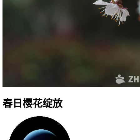
春日樱花绽放