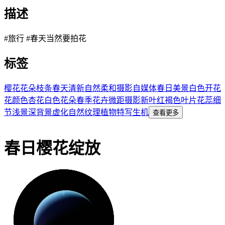
描述
#旅行 #春天当然要拍花
标签
樱花
花朵
枝条
春天
清新
自然
柔和
摄影
自媒体
春日美景
白色
开花
花
颜色
杏花
白色花朵
春季花卉
微距摄影
新叶
红褐色叶片
花蕊细
节
浅景深
背景虚化
自然纹理
植物特写
生机
查看更多
春日樱花绽放