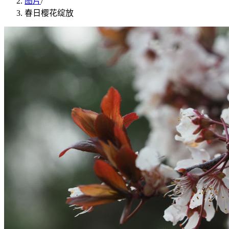
图片
/
春日樱花绽放