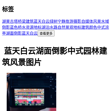
标签
湖景
古塔
桥梁
建筑
蓝天
白云
绿树
宁静
旅游
摄影
自媒体
风景
水域
倒影
蓝色
桥
水资源
地标
湖泊
水路
自然景观
地标建筑
颜色
中式凉
亭
湖面倒影
蓝天白云
查看更多
蓝天白云湖面倒影中式园林建
筑风景图片