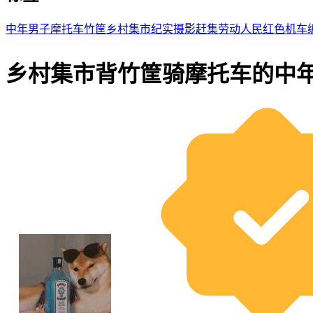
中年男子
摩托车
竹筐
乡村集市
纪实摄影
赶集
劳动人民
红色机车
乡村集市背竹筐骑摩托车的中