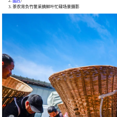
图片
/
茶农背负竹筐采摘鲜叶忙碌场景摄影