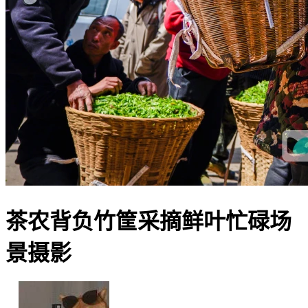
茶农背负竹筐采摘鲜叶忙碌场
景摄影