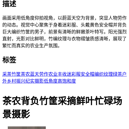
描述
画面采用低角度仰拍视角，以蔚蓝天空为背景，突显人物劳作
的动态。视觉中心聚焦于身着迷彩服、头戴黄色安全帽并背负
巨大编织竹筐的男子，前景有清晰的鲜嫩茶叶特写。阳光强烈
直射，光影对比鲜明，竹编纹理与衣物褶皱质感清晰，展现了
繁忙而真实的农业生产氛围。
标签
采茶
竹筐
茶农
蓝天
劳作
农业
丰收
迷彩服
安全帽
编织纹理
绿茶
户
外
乡村振兴
纪实摄影
低角度
高饱和度
茶农背负竹筐采摘鲜叶忙碌场
景摄影