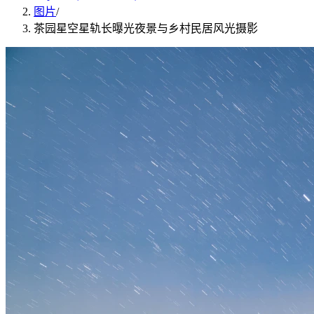
图片
/
茶园星空星轨长曝光夜景与乡村民居风光摄影