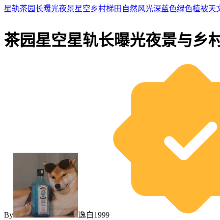
星轨
茶园
长曝光
夜景
星空
乡村
梯田
自然风光
深蓝色
绿色植被
天
茶园星空星轨长曝光夜景与乡
By
逸白1999