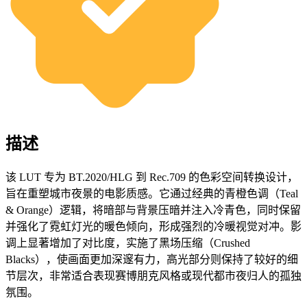
描述
该 LUT 专为 BT.2020/HLG 到 Rec.709 的色彩空间转换设计，
旨在重塑城市夜景的电影质感。它通过经典的青橙色调（Teal
& Orange）逻辑，将暗部与背景压暗并注入冷青色，同时保留
并强化了霓虹灯光的暖色倾向，形成强烈的冷暖视觉对冲。影
调上显著增加了对比度，实施了黑场压缩（Crushed
Blacks），使画面更加深邃有力，高光部分则保持了较好的细
节层次，非常适合表现赛博朋克风格或现代都市夜归人的孤独
氛围。