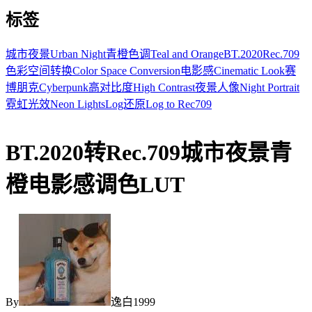
标签
城市夜景
Urban Night
青橙色调
Teal and Orange
BT.2020
Rec.709
色彩空间转换
Color Space Conversion
电影感
Cinematic Look
赛
博朋克
Cyberpunk
高对比度
High Contrast
夜景人像
Night Portrait
霓虹光效
Neon Lights
Log还原
Log to Rec709
BT.2020转Rec.709城市夜景青
橙电影感调色LUT
By
逸白1999