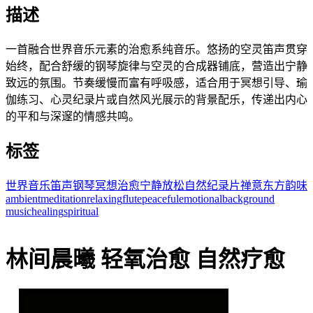
描述
一首融合世界音乐元素的治愈系纯音乐。悠扬的空灵笛声贯穿
始终，配合舒缓的钢琴旋律与空灵的合成器铺底，营造出宁静
致远的氛围。节奏缓慢而富有呼吸感，适合用于冥想引导、瑜
伽练习、心灵纪录片或自然风光展示的背景配乐，传递出内心
的平和与深邃的情感共鸣。
标签
世界音乐
笛声
钢琴
冥想
治愈
宁静
放松
自然
纪录片
禅意
东方韵味
ambient
meditation
relaxing
flute
peaceful
emotional
background
music
healing
spiritual
林间晨曦 轻氧治愈 自然疗愈