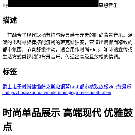
By
森憩音乐
描述
一首融合了现代Lo-fi节拍与经典爵士元素的时尚背景音乐。温
暖的电钢琴旋律搭配流畅的萨克斯独奏，营造出慵懒而精致的
都市氛围。节奏舒缓律动，适合用作时尚Vlog、咖啡馆宣传或
生活方式类视频的背景音乐，传递出高级且放松的情调。
标签
爵士
电子
时尚
慵懒
萨克斯
电钢琴
Lo-fi
都市
精致
放松
vlog
背景乐
chill
jazzhop
saxophone
modern
lounge
groove
smooth
urban
时尚单品展示 高端现代 优雅鼓
点