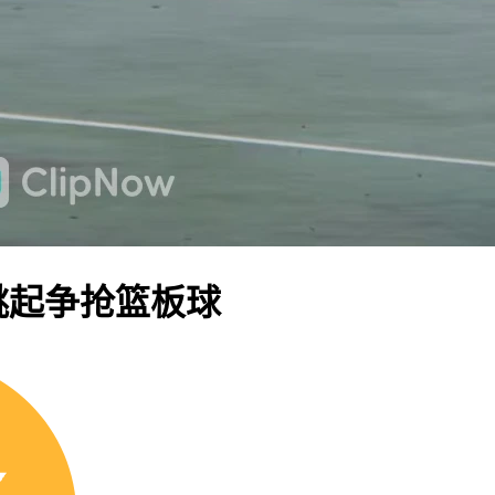
跳起争抢篮板球