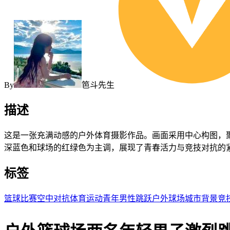
By
笆斗先生
描述
这是一张充满动感的户外体育摄影作品。画面采用中心构图，
深蓝色和球场的红绿色为主调，展现了青春活力与竞技对抗的
标签
篮球比赛
空中对抗
体育运动
青年男性
跳跃
户外球场
城市背景
竞