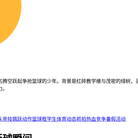
名腾空跃起争抢篮球的少年。背景是红砖教学楼与茂密的绿树，
力。
队竞技
跳跃动作
篮球框
学生体育
动态抓拍
热血
竞争
暑假活动