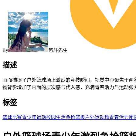
By
笆斗先生
描述
画面捕捉了户外篮球场上激烈的竞技瞬间，视觉中心聚焦于两
物背影增加了画面的层次感与代入感，充满青春活力与运动张
标签
篮球比赛
青少年运动
校园生活
争抢篮板
户外运动场
青春活力
团