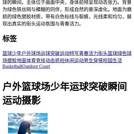
球的瞬间。主体位于画面中央，身体前倾呈现动态张力。背景
为绿色铁丝网与模糊的同伴，形成自然的景深虚化。地面为磨
损的绿色塑胶材质，带有白色标线与裂痕，光线柔和均匀，展
现出真实的街头运动氛围与青春活力。
标签
篮球少年
户外球场
运球突破
运动特写
青春活力
街头篮球
绿色球
场
塑胶地面
体育竞技
动态抓拍
休闲运动
男生穿搭
校园生活
Basketball
Outdoor Court
户外篮球场少年运球突破瞬间
运动摄影