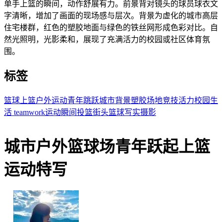
单手上篮的瞬间，动作舒展有力。前景背对镜头的球员球衣文
字清晰，增加了画面的现场感与层次。背景为虚化的城市高层
住宅楼群，红色的塑胶地面与绿色的铁丝网形成色彩对比。自
然光照明，光影柔和，展现了充满活力的校园或社区体育氛
围。
标签
篮球
上篮
户外运动
青年
跳跃
城市背景
塑胶场地
竞技
活力
校园生
活
teamwork
运动瞬间
投篮
街头篮球
写实摄影
城市户外篮球场青年跃起上篮
运动特写