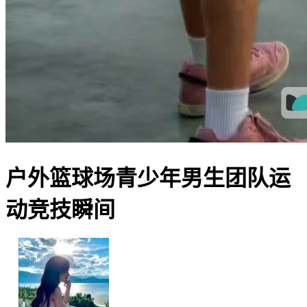
户外篮球场青少年男生团队运
动竞技瞬间