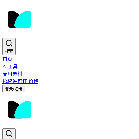
搜索
首页
AI工具
商用素材
授权许可证
价格
登录/注册