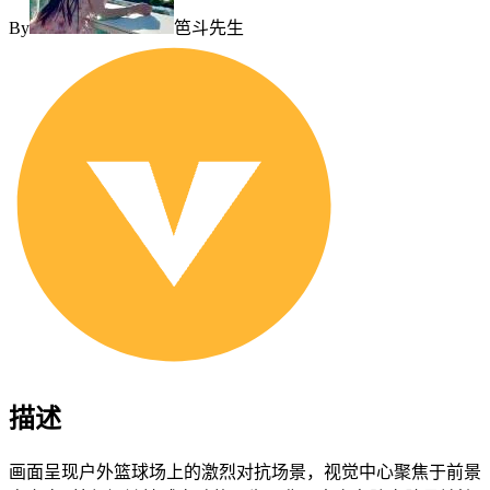
By
笆斗先生
描述
画面呈现户外篮球场上的激烈对抗场景，视觉中心聚焦于前景