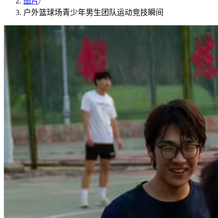
图片
/
户外篮球场青少年男生团队运动竞技瞬间