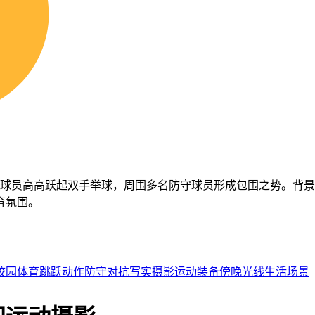
的球员高高跃起双手举球，周围多名防守球员形成包围之势。背
育氛围。
校园体育
跳跃动作
防守对抗
写实摄影
运动装备
傍晚光线
生活场景