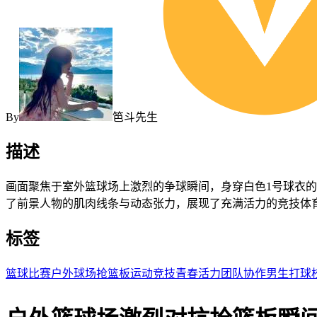
By
笆斗先生
描述
画面聚焦于室外篮球场上激烈的争球瞬间，身穿白色1号球衣
了前景人物的肌肉线条与动态张力，展现了充满活力的竞技体
标签
篮球比赛
户外球场
抢篮板
运动竞技
青春活力
团队协作
男生打球