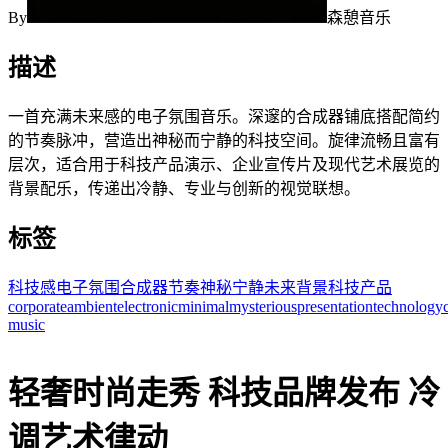
By
森憩音乐
描述
一首充满未来感的电子氛围音乐。深邃的合成器铺底搭配简约
的节奏脉冲，营造出神秘而宁静的科技空间。旋律流畅且富有
层次，适合用于科技产品演示、企业宣传片及现代艺术展览的
背景配乐，传递出冷静、专业与创新的视觉联想。
标签
科技感
电子
氛围
合成器
节奏
神秘
宁静
未来
背景
科技产品
corporate
ambient
electronic
minimal
mysterious
presentation
technology
music
轻奢时尚走秀 科技品牌发布 冷
调艺术律动